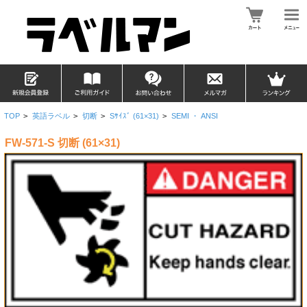
TOP
>
英語ラベル
>
切断
>
Sｻｲｽﾞ (61×31)
>
SEMI ・ ANSI
FW-571-S 切断 (61×31)